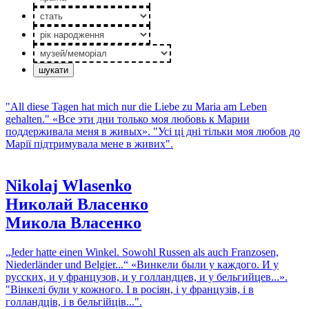
стать
рік
народження
музей/
меморiал
"All diese Tagen hat mich nur die Liebe zu Maria am Leben
gehalten."
«Все эти дни только моя любовь к Марии
поддерживала меня в живых».
"Усі ці дні тільки моя любов до
Марії підтримувала мене в живих".
Nikolaj Wlasenko
Николай Власенко
Микола Власенко
„Jeder hatte einen Winkel. Sowohl Russen als auch Franzosen,
Niederländer und Belgier...“
«Винкели были у каждого. И у
русских, и у французов, и у голландцев, и у бельгийцев...».
"Вінкелі були у кожного. І в росіян, і у французів, і в
голландців, і в бельгійців...".