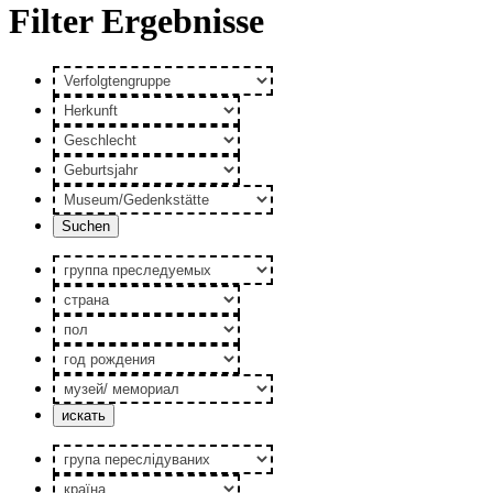
Filter Ergebnisse
Verfolgtengruppe
Herkunft
Geschlecht
Geburtsjahr
Museum/Gedenkstätte
группа
преследуемых
страна
пол
год
рождения
музей/
мемориал
група
переслідуваних
країна