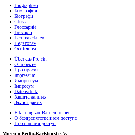
Biographien
Биографии
Біографії
Glossar
Глоссарий
Глосарій
Lernmaterialien
Педагогам
Освітянам
Über das Projekt
О проекте
Про проєкт
Impressum
Импрессум
Iмпресум
Datenschutz
Защита данных
Захист даних
Erklärung zur Barrierefreiheit
О безпрепятственном доступе
Про вільний доступ
Museum Berlin-Karlshorst e. V.