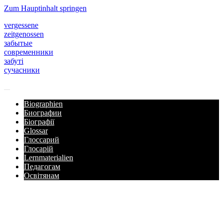
Zum Hauptinhalt springen
vergessene
zeitgenossen
забытые
современники
забуті
сучасники
Biographien
Биографии
Біографії
Glossar
Глоссарий
Глосарій
Lernmaterialien
Педагогам
Освітянам