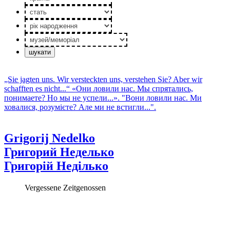
стать
рік
народження
музей/
меморiал
„Sie jagten uns. Wir versteckten uns, verstehen Sie? Aber wir
schafften es nicht...“
«Они ловили нас. Мы спрятались,
понимаете? Но мы не успели...».
"Вони ловили нас. Ми
ховалися, розумієте? Але ми не встигли...".
Grigorij Nedelko
Григорий Неделько
Григорій Неділько
Vergessene Zeitgenossen