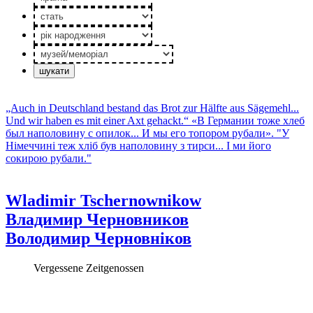
стать
рік
народження
музей/
меморiал
„Auch in Deutschland bestand das Brot zur Hälfte aus Sägemehl...
Und wir haben es mit einer Axt gehackt.“
«В Германии тоже хлеб
был наполовину с опилок... И мы его топором рубали».
"У
Німеччині теж хліб був наполовину з тирси... І ми його
сокирою рубали."
Wladimir Tschernownikow
Владимир Черновников
Володимир Черновніков
Vergessene Zeitgenossen