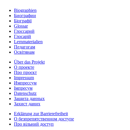
Biographien
Биографии
Біографії
Glossar
Глоссарий
Глосарій
Lernmaterialien
Педагогам
Освітянам
Über das Projekt
О проекте
Про проєкт
Impressum
Импрессум
Iмпресум
Datenschutz
Защита данных
Захист даних
Erklärung zur Barrierefreiheit
О безпрепятственном доступе
Про вільний доступ