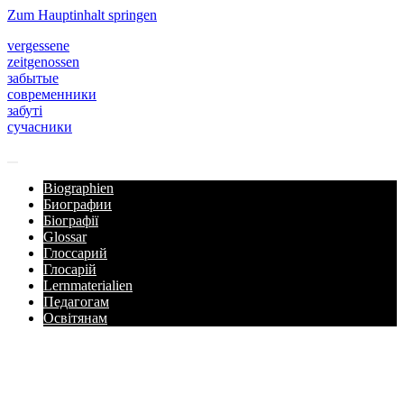
Zum Hauptinhalt springen
vergessene
zeitgenossen
забытые
современники
забуті
сучасники
Biographien
Биографии
Біографії
Glossar
Глоссарий
Глосарій
Lernmaterialien
Педагогам
Освітянам