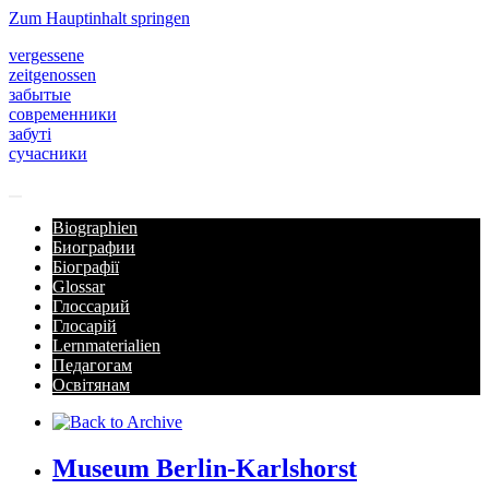
Zum Hauptinhalt springen
vergessene
zeitgenossen
забытые
современники
забуті
сучасники
Biographien
Биографии
Біографії
Glossar
Глоссарий
Глосарій
Lernmaterialien
Педагогам
Освітянам
Museum Berlin-Karlshorst