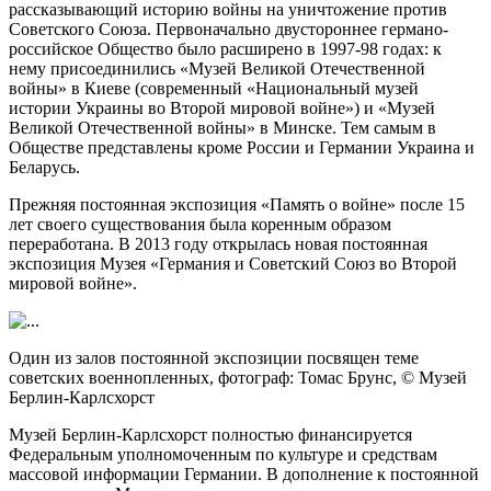
рассказывающий историю войны на уничтожение против
Советского Союза. Первоначально двустороннее германо-
российское Общество было расширено в 1997-98 годах: к
нему присоединились «Музей Великой Отечественной
войны» в Киеве (современный «Национальный музей
истории Украины во Второй мировой войне») и «Музей
Великой Отечественной войны» в Минске. Тем самым в
Обществе представлены кроме России и Германии Украина и
Беларусь.
Прежняя постоянная экспозиция «Память о войне» после 15
лет своего существования была коренным образом
переработана. В 2013 году открылась новая постоянная
экспозиция Музея «Германия и Советский Союз во Второй
мировой войне».
Один из залов постоянной экспозиции посвящен теме
советских военнопленных, фотограф: Томас Брунс, © Музей
Берлин-Карлсхорст
Музей Берлин-Карлсхорст
полностью
финансируется
Федеральным уполномоченным по культуре и
средствам
массовой информации
Германии.
В дополнение к постоянной