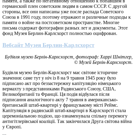
памяти, а также по негативному отношению к попавшим в
германский плен советским людям в самом СССР. С другой
стороны, все они написаны уже после распада Советского
Союза в 1991 году, поэтому отражают и различные подходы к
памяти о войне на постсоветском пространстве. Многие
письма содержат фотографии разных лет и документы. Этот
фонд Музея Берлин-Карлсхорст полностью оцифрован
.
Вебсайт Музея Берлин-Карлсхорст
Будівля музею Берлін-Карлсхорст, фотограф: Харрі Шнітгер,
© Музей Берлін-Карлсхорст.
Будівля музею Берлін-Карлсхорст має світове історичне
значення: саме тут у ніч із 8 на 9 травня 1945 року було
підписано акт про беззастережну капітуляцію німецького
вермахту з представниками Радянського Союзу, США,
Великобританії та Франції. Ця подія відбулася після
підписання аналогічного акту 7 травня в американсько-
британській штаб-квартирі у французькому місті Реймс.
Капітуляція в радянській штаб-квартирі в Карлсхорсті стала
церемоніальною подією, що ознаменувала спільну перемогу
антигітлерівської коаліції. Так закінчилася Друга світова війна
у Європі.