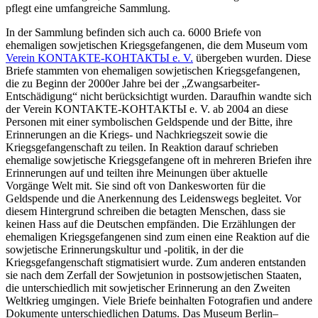
pflegt eine umfangreiche Sammlung.
In der Sammlung befinden sich auch ca. 6000 Briefe von
ehemaligen sowjetischen Kriegsgefangenen, die dem Museum vom
Verein KONTAKTE-KОНТАКТЫ e. V.
übergeben wurden. Diese
Briefe stammten von ehemaligen sowjetischen Kriegsgefangenen,
die zu Beginn der 2000er Jahre bei der „Zwangsarbeiter-
Entschädigung“ nicht berücksichtigt wurden. Daraufhin wandte sich
der Verein KONTAKTE-K
ОНТАКТЫ
e. V. ab 2004 an diese
Personen mit einer symbolischen Geldspende und der Bitte, ihre
Erinnerungen an die Kriegs- und Nachkriegszeit sowie die
Kriegsgefangenschaft zu teilen. In Reaktion darauf schrieben
ehemalige sowjetische Kriegsgefangene oft in mehreren Briefen ihre
Erinnerungen auf und teilten ihre Meinungen über aktuelle
Vorgänge Welt mit. Sie sind oft von Dankesworten für die
Geldspende und die Anerkennung des Leidenswegs begleitet. Vor
diesem Hintergrund schreiben die betagten Menschen, dass sie
keinen Hass auf die Deutschen empfänden. Die Erzählungen der
ehemaligen Kriegsgefangenen sind zum einen eine Reaktion auf die
sowjetische Erinnerungskultur und -politik, in der die
Kriegsgefangenschaft stigmatisiert wurde. Zum anderen entstanden
sie nach dem Zerfall der Sowjetunion in postsowjetischen Staaten,
die unterschiedlich mit sowjetischer Erinnerung an den Zweiten
Weltkrieg umgingen. Viele Briefe beinhalten Fotografien und andere
Dokumente unterschiedlichen Datums. Das
Museum
Berlin
–