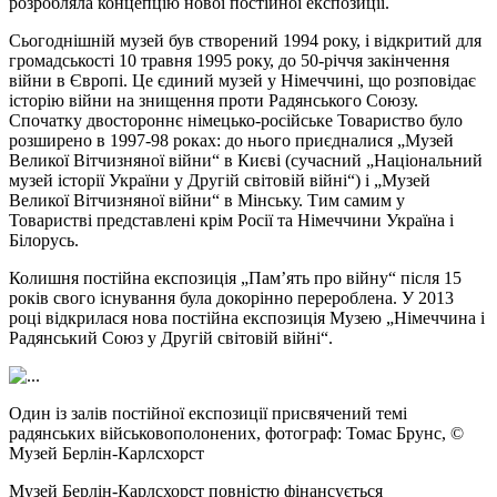
розробляла концепцію нової постійної експозиції.
Сьогоднішній музей був створений 1994 року, і відкритий для
громадськості 10 травня 1995 року, до 50-річчя закінчення
війни в Європі. Це єдиний музей у Німеччині, що розповідає
історію війни на знищення проти Радянського Союзу.
Спочатку двостороннє німецько-російське Товариство було
розширено в 1997-98 роках: до нього приєдналися „Музей
Великої Вітчизняної війни“ в Києві (сучасний „Національний
музей історії України у Другій світовій війні“) і „Музей
Великої Вітчизняної війни“ в Мінську. Тим самим у
Товаристві представлені крім Росії та Німеччини Україна і
Білорусь.
Колишня постійна експозиція „Пам’ять про війну“ після 15
років свого існування була докорінно перероблена. У 2013
році відкрилася нова постійна експозиція Музею „Німеччина і
Радянський Союз у Другій світовій війні“.
Один із залів постійної експозиції присвячений темі
радянських військовополонених, фотограф: Томас Брунс, ©
Музей Берлін-Карлсхорст
Музей Берлін-Карлсхорст повністю фінансується