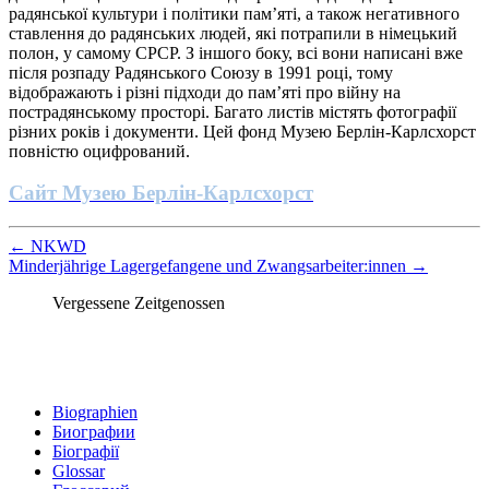
радянської культури і політики пам’яті, а також негативного
ставлення до радянських людей, які потрапили в німецький
полон, у самому СРСР. З іншого боку, всі вони написані вже
після розпаду Радянського Союзу в 1991 році, тому
відображають і різні підходи до пам’яті про війну на
пострадянському просторі. Багато листів містять фотографії
різних років і документи. Цей фонд Музею Берлін-Карлсхорст
повністю оцифрований.
Сайт Музею Берлін-Карлсхорст
←
NKWD
Minderjährige Lagergefangene und Zwangsarbeiter:innen
→
Vergessene Zeitgenossen
Biographien
Биографии
Біографії
Glossar