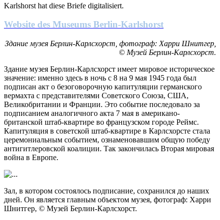
Karlshorst
hat
diese
Briefe digitalisiert.
Website des Museums Berlin-Karlshorst
Здание музея Берлин-Карлсхорст, фотограф: Харри Шнитгер,
© Музей Берлин-Карлсхорст.
Здание музея Берлин-Карлсхорст имеет мировое историческое
значение: именно здесь в ночь с 8 на 9 мая 1945 года был
подписан акт о безоговорочную капитуляции германского
вермахта с представителями Советского Союза, США,
Великобритании и Франции. Это событие последовало за
подписанием аналогичного акта 7 мая в американо-
британской штаб-квартире во французском городе Реймс.
Капитуляция в советской штаб-квартире в Карлсхорсте стала
церемониальным событием, ознаменовавшим общую победу
антигитлеровской коалиции. Так закончилась Вторая мировая
война в Европе.
Зал, в котором состоялось подписание, сохранился до наших
дней. Он является
главным объектом
музея
, фотограф: Харри
Шнитгер, © Музей Берлин-Карлсхорст.