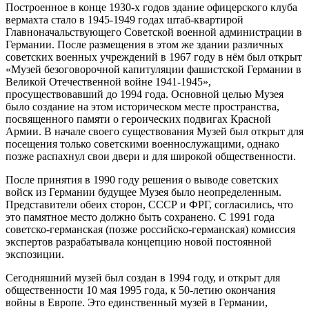
Построенное в конце 1930-х годов здание офицерского клуба
вермахта стало в 1945-1949 годах штаб-квартирой
Главноначальствующего Советской военной администрации в
Германии. После размещения в этом же здании различных
советских военных учреждений в 1967 году в нём был открыт
«Музей безоговорочной капитуляции фашистской Германии в
Великой Отечественной войне 1941-1945»,
просуществовавший до 1994 года. Основной целью Музея
было создание на этом историческом месте пространства,
посвященного памяти о героических подвигах Красной
Армии. В начале своего существования Музей был открыт для
посещения только советскими военнослужащими, однако
позже распахнул свои двери и для широкой общественности.
После принятия в 1990 году решения о выводе советских
войск из Германии будущее Музея было неопределенным.
Представители обеих сторон, СССР и ФРГ, согласились, что
это памятное место должно быть сохранено. С 1991 года
советско-германская (позже российско-германская) комиссия
экспертов разрабатывала концепцию новой постоянной
экспозиции.
Сегодняшний музей был создан в 1994 году, и открыт для
общественности 10 мая 1995 года, к 50-летию окончания
войны в Европе. Это единственный музей в Германии,