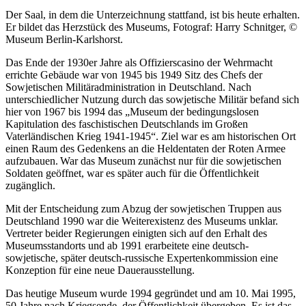
Der Saal, in dem die Unterzeichnung stattfand, ist bis heute erhalten.
Er bildet das Herzstück des Museums,
Fotograf: Harry Schnitger,
©
Museum Berlin-Karlshorst.
Das Ende der 1930er Jahre als Offizierscasino der Wehrmacht
errichte Gebäude war von 1945 bis 1949 Sitz des Chefs der
Sowjetischen Militäradministration in Deutschland. Nach
unterschiedlicher Nutzung durch das sowjetische Militär befand sich
hier von 1967 bis 1994 das „Museum der bedingungslosen
Kapitulation des faschistischen Deutschlands im Großen
Vaterländischen Krieg 1941-1945“. Ziel war es am historischen Ort
einen Raum des Gedenkens an die Heldentaten der Roten Armee
aufzubauen. War das Museum zunächst nur für die sowjetischen
Soldaten geöffnet, war es später auch für die Öffentlichkeit
zugänglich.
Mit der Entscheidung zum Abzug der sowjetischen Truppen aus
Deutschland 1990 war die Weiterexistenz des Museums unklar.
Vertreter beider Regierungen einigten sich auf den Erhalt des
Museumsstandorts und ab 1991 erarbeitete eine deutsch-
sowjetische, später deutsch-russische Expertenkommission eine
Konzeption für eine neue Dauerausstellung.
Das heutige Museum wurde 1994 gegründet und am 10. Mai 1995,
50 Jahre nach Kriegsende, der Öffentlichkeit übergeben. Es ist das