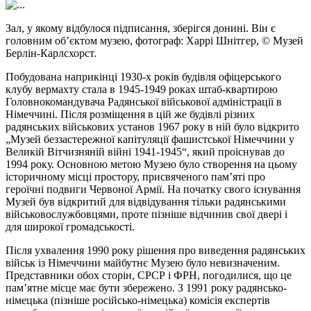
Зал, у якому відбулося підписання, зберігся донині. Він є
головним об’єктом музею, фотограф: Харрі Шнітгер, © Музей
Берлін-Карлсхорст.
Побудована наприкінці 1930-х років будівля офіцерського
клубу вермахту стала в 1945-1949 роках штаб-квартирою
Головнокомандувача Радянської військової адміністрації в
Німеччині. Після розміщення в цій же будівлі різних
радянських військових установ 1967 року в ній було відкрито
„Музей беззастережної капітуляції фашистської Німеччини у
Великій Вітчизняній війні 1941-1945“, який проіснував до
1994 року. Основною метою Музею було створення на цьому
історичному місці простору, присвяченого пам’яті про
героїчні подвиги Червоної Армії. На початку свого існування
Музей був відкритий для відвідування тільки радянськими
військовослужбовцями, проте пізніше відчинив свої двері і
для широкої громадськості.
Після ухвалення 1990 року рішення про виведення радянських
військ із Німеччини майбутнє Музею було невизначеним.
Представники обох сторін, СРСР і ФРН, погодилися, що це
пам’ятне місце має бути збережено. З 1991 року радянсько-
німецька (пізніше російсько-німецька) комісія експертів