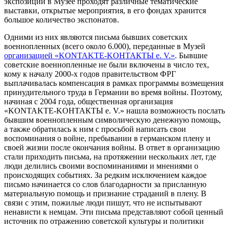
экспозиции в Музее проходят различные тематические
выставки, открытые мероприятия, в его фондах хранится
большое количество экспонатов.
Одними из них являются письма бывших советских
военнопленных (всего около 6.000), переданные в Музей
организацией «KONTAKTE-KОНТАКТЫ e. V.»
. Бывшие
советские военнопленные не были включены в число тех,
кому к началу 2000-х годов правительством ФРГ
выплачивалась компенсация в рамках программы возмещения
принудительного труда в Германии во время войны. Поэтому,
начиная с 2004 года, общественная организация
«KONTAKTE-KОНТАКТЫ e. V.» нашла возможность послать
бывшим военнопленным символическую денежную помощь,
а также обратилась к ним с просьбой написать свои
воспоминания о войне, пребывании в германском плену и
своей жизни после окончания войны. В ответ в организацию
стали приходить письма, на протяжении нескольких лет, где
люди делились своими воспоминаниями и мнениями о
происходящих событиях. За редким исключением каждое
письмо начинается со слов благодарности за присланную
материальную помощь и признание страданий в плену. В
связи с этим, пожилые люди пишут, что не испытывают
ненависти к немцам. Эти письма представляют собой ценный
источник по отражению советской культуры и политики