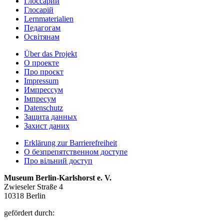
Глоссарий
Глосарій
Lernmaterialien
Педагогам
Освітянам
Über das Projekt
О проекте
Про проєкт
Impressum
Импрессум
Iмпресум
Datenschutz
Защита данных
Захист даних
Erklärung zur Barrierefreiheit
О безпрепятственном доступе
Про вільний доступ
Museum Berlin-Karlshorst e. V.
Zwieseler Straße 4
10318 Berlin
gefördert durch: