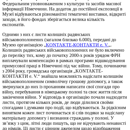
Федеральним уповноваженим з культури та засобів масової
інформації Німеччини. На додаток до постійної експозиції в
Музеї відбуваються різноманітні тематичні виставки, відкриті
заходи, в його фондах зберігається велика кількість
експонатів.
Одними з них є листи колишніх радянських
військовополонених (загалом близько 6.000), передані до
Музею організацією „
KONTAKTE-КОНТАКТИ e. V.
„.
Колишніх радянських військовополонених не було включено
до переліку тих, кому до початку 2000-х років урядом ФРН
виплачували компенсацію в рамках програми відшкодування
примусової праці в Німеччині під час війни. Тому, починаючи
з 2004 року, громадська організація „KONTAKTE-
КОНТАКТИ e. V.“ знайшла можливість надіслати колишнім
військовополоненим символічну грошову допомогу, а також
звернулася до них із проханням написати свої спогади про
війну, перебування в німецькому полоні та своє життя після
закінчення війни. У відповідь в організацію почали надходити
листи, протягом кількох років, де люди ділилися своїми
спогадами і думками про події, що відбуваються. За рідкісним
винятком кожен лист починається зі слів подяки за надіслану
матеріальну допомогу і визнання страждань у полоні. У
зв’язку з цим, літні люди пишуть, що не відчувають ненависті
до німців. Ці листи є цінним джерелом щодо відображення