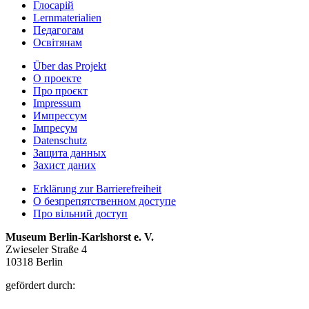
Глосарій
Lernmaterialien
Педагогам
Освітянам
Über das Projekt
О проекте
Про проєкт
Impressum
Импрессум
Iмпресум
Datenschutz
Защита данных
Захист даних
Erklärung zur Barrierefreiheit
О безпрепятственном доступе
Про вільний доступ
Museum Berlin-Karlshorst e. V.
Zwieseler Straße 4
10318 Berlin
gefördert durch: