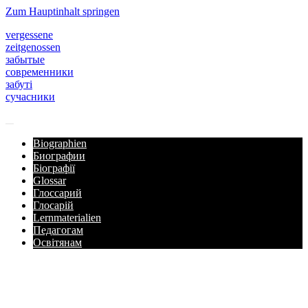
Zum Hauptinhalt springen
vergessene
zeitgenossen
забытые
современники
забуті
сучасники
Biographien
Биографии
Біографії
Glossar
Глоссарий
Глосарій
Lernmaterialien
Педагогам
Освітянам