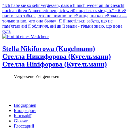
"Ich habe sie so sehr vergessen, dass ich mich weder an ihr Gesicht
noch an ihren Namen erinnere, ich weiß nur, dass es sie gab."
«Я её
настолько забыла, что не помню ни её лица, ни как её звали —
только знаю, что она была».
Я її настільки забула, що не
пам'ятаю ані її обличчя, ані як її звали - тільки знаю, що вона
була
Stella Nikiforowa (Kugelmann)
Стелла Никифорова (Кугельманн)
Стелла Нікіфорова (Кугельманн)
Vergessene Zeitgenossen
Biographien
Биографии
Біографії
Glossar
Глоссарий