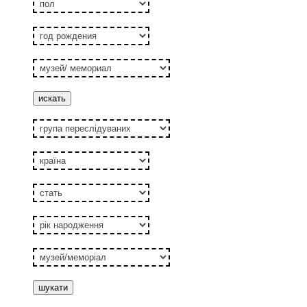
год
рождения
музей/
мемориал
група
переслідуваних
країна
стать
рік
народження
музей/
меморiал