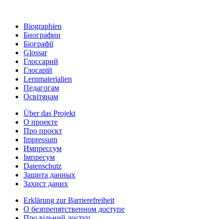
Biographien
Биографии
Біографії
Glossar
Глоссарий
Глосарій
Lernmaterialien
Педагогам
Освітянам
Über das Projekt
О проекте
Про проєкт
Impressum
Импрессум
Iмпресум
Datenschutz
Защита данных
Захист даних
Erklärung zur Barrierefreiheit
О безпрепятственном доступе
Про вільний доступ