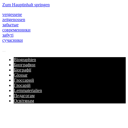
Zum Hauptinhalt springen
vergessene
zeitgenossen
забытые
современники
забуті
сучасники
Biographien
Биографии
Біографії
Glossar
Глоссарий
Глосарій
Lernmaterialien
Педагогам
Освітянам