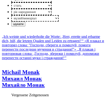
стать
рік
народження
музей/
меморiал
„Ich weinte und wiederholte die Worte: ‚Herr, errette und erbarme
dich, hilf, die letzten Qualen und Leiden zu ertragen!‘“
«Я плакал и
повторял слова: "Господи, сбереги и помилуй, помоги
перенести последние мучения и страдания!"»
„Я плакав і
повторював слова: ‚Господи, збережи і помилуй, допоможи
перенести останні муки і страждання!‘"
Michail Monak
Михаил Монак
Михайло Монак
Vergessene Zeitgenossen