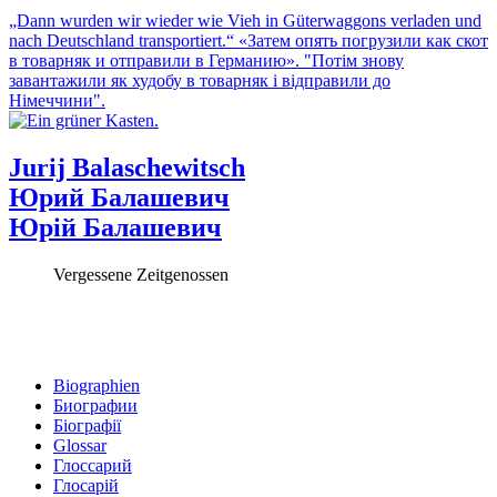
„Dann wurden wir wieder wie Vieh in Güterwaggons verladen und
nach Deutschland transportiert.“
«Затем опять погрузили как скот
в товарняк и отправили в Германию».
"Потім знову
завантажили як худобу в товарняк і відправили до
Німеччини".
Jurij Balaschewitsch
Юрий Балашевич
Юрій Балашевич
Vergessene Zeitgenossen
Biographien
Биографии
Біографії
Glossar
Глоссарий
Глосарій