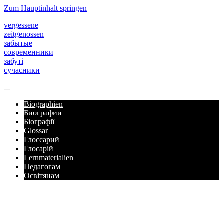
Zum Hauptinhalt springen
vergessene
zeitgenossen
забытые
современники
забуті
сучасники
Biographien
Биографии
Біографії
Glossar
Глоссарий
Глосарій
Lernmaterialien
Педагогам
Освітянам