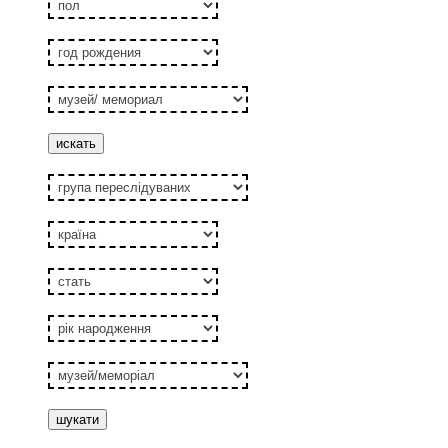
год
рождения
музей/
мемориал
група
переслідуваних
країна
стать
рік
народження
музей/
меморiал