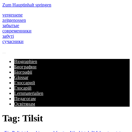
Zum Hauptinhalt springen
vergessene
zeitgenossen
забытые
современники
забуті
сучасники
Biographien
Биографии
Біографії
Glossar
Глоссарий
Глосарій
Lernmaterialien
Педагогам
Освітянам
Tag: Tilsit