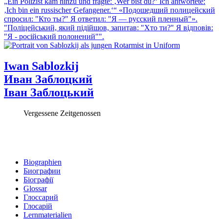
„Ein Polizist kam hinzu und fragte: ‚Wer bist du?‘ Ich antwortete:
‚Ich bin ein russischer Gefangener.‘“
«Подошедший полицейский
спросил: "Кто ты?" Я ответил: "Я — русский пленный"».
"Поліцейський, який підійшов, запитав: "Хто ти?" Я відповів:
"Я - російський полонений"".
Iwan Sablozkij
Иван Заблоцкий
Іван Заблоцький
Vergessene Zeitgenossen
Biographien
Биографии
Біографії
Glossar
Глоссарий
Глосарій
Lernmaterialien