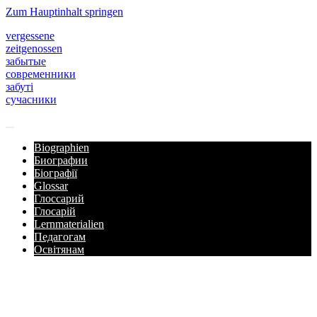
Zum Hauptinhalt springen
vergessene
zeitgenossen
забытые
современники
забуті
сучасники
Biographien
Биографии
Біографії
Glossar
Глоссарий
Глосарій
Lernmaterialien
Педагогам
Освітянам