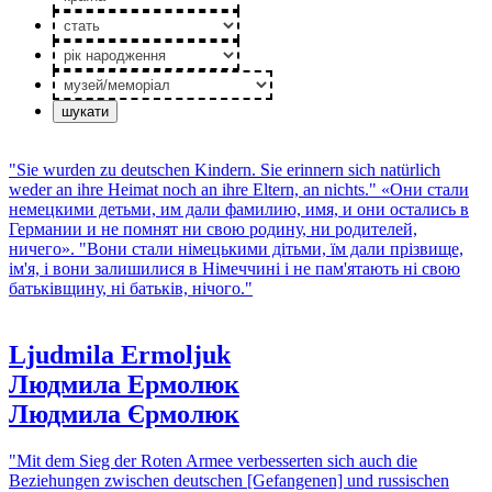
стать
рік
народження
музей/
меморiал
"Sie wurden zu deutschen Kindern. Sie erinnern sich natürlich
weder an ihre Heimat noch an ihre Eltern, an nichts."
«Они стали
немецкими детьми, им дали фамилию, имя, и они остались в
Германии и не помнят ни свою родину, ни родителей,
ничего».
"Вони стали німецькими дітьми, їм дали прізвище,
ім'я, і вони залишилися в Німеччині і не пам'ятають ні свою
батьківщину, ні батьків, нічого."
Ljudmila Ermoljuk
Людмила Ермолюк
Людмила Єрмолюк
"Mit dem Sieg der Roten Armee verbesserten sich auch die
Beziehungen zwischen deutschen [Gefangenen] und russischen