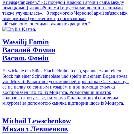
Kriegsgefangenen."
«С победой Красной армии связь между
немецкими [заключёнными] и русскими военнопленными
также улучшилась».
"З перемогою Червоної армії зв'язок між
німецькими [ув'язненими] і російськими
військовополоненими також покращився."
Wassilij Fomin
Василий Фомин
Василь Фомін
Er wickelte ein Stück Stacheldraht ab (...), spannte es auf einen
Stock mit einer Schweineblase und spielte mit einem Bogen etwas
von Mozart.
Размотав кусок колючей проволоки <...>, натянул
её на палку со свиным пузырём и при помощи смычка
воспроизвёл что-то из Моцарта.
Розмотавши шматок
колючого дроту <...>, натягнув її на палицю зі свинячим
міхуром і за допомогою смичка відтворив щось із Моцарта.
Michail Lewschenkow
Михаил Левшенков