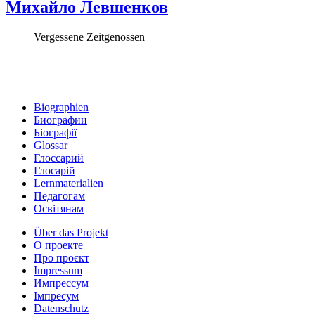
Михайло Левшенков
Vergessene Zeitgenossen
Biographien
Биографии
Біографії
Glossar
Глоссарий
Глосарій
Lernmaterialien
Педагогам
Освітянам
Über das Projekt
О проекте
Про проєкт
Impressum
Импрессум
Iмпресум
Datenschutz