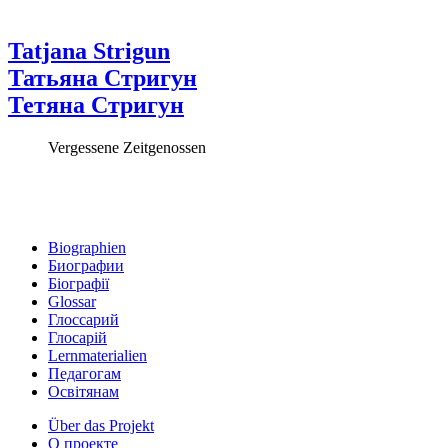
Tatjana Strigun
Татьяна Стригун
Тетяна Стригун
Vergessene Zeitgenossen
Biographien
Биографии
Біографії
Glossar
Глоссарий
Глосарій
Lernmaterialien
Педагогам
Освітянам
Über das Projekt
О проекте