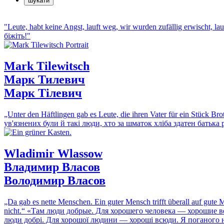
"Leute, habt keine Angst, lauft weg, wir wurden zufällig erwischt, la
біжіть!"
Mark Tilewitsch
Марк Тилевич
Марк Тілевич
„Unter den Häftlingen gab es Leute, die ihren Vater für ein Stück Br
ув'язнених були й такі люди, хто за шматок хліба здатен батька 
Wladimir Wlassow
Владимир Власов
Володимир Власов
„Da gab es nette Menschen. Ein guter Mensch trifft überall auf gute 
nicht.“
«Там люди добрые. Для хорошего человека — хорошие вез
люди добрі. Для хорошої людини — хороші всюди. Я поганого ні