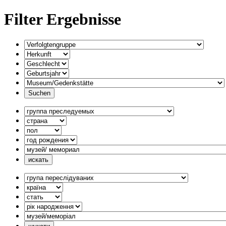
Filter Ergebnisse
Verfolgtengruppe
Herkunft
Geschlecht
Geburtsjahr
Museum/Gedenkstätte
группа
преследуемых
страна
пол
год
рождения
музей/
мемориал
група
переслідуваних
країна
стать
рік
народження
музей/
меморiал