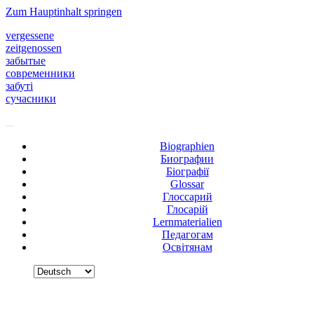
Zum Hauptinhalt springen
vergessene
zeitgenossen
забытые
современники
забуті
сучасники
Biographien
Биографии
Біографії
Glossar
Глоссарий
Глосарій
Lernmaterialien
Педагогам
Освітянам