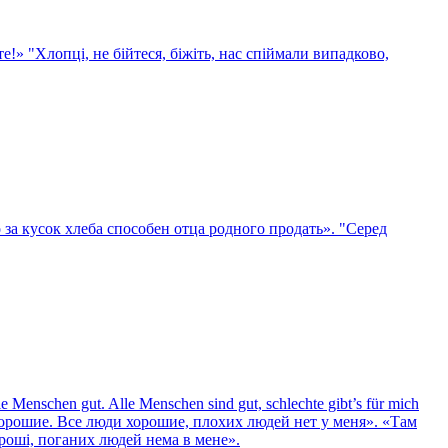
те!»
"Хлопці, не бійтеся, біжіть, нас спіймали випадково,
за кусок хлеба способен отца родного продать».
"Серед
le Menschen gut. Alle Menschen sind gut, schlechte gibt’s für mich
хорошие. Все люди хорошие, плохих людей нет у меня».
«Там
ороші, поганих людей нема в мене».