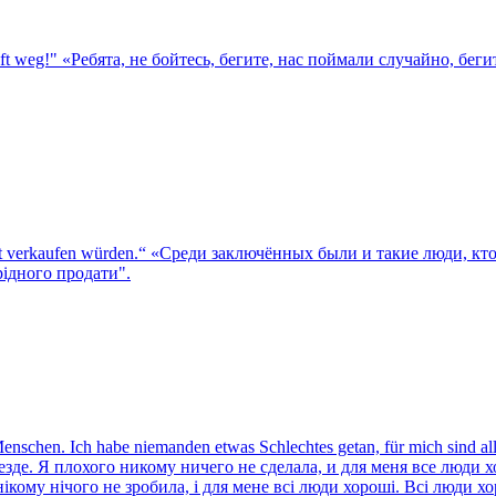
uft weg!"
«Ребята, не бойтесь, бегите, нас поймали случайно, беги
ot verkaufen würden.“
«Среди заключённых были и такие люди, кто 
рідного продати".
Menschen. Ich habe niemanden etwas Schlechtes getan, für mich sind al
де. Я плохого никому ничего не сделала, и для меня все люди 
кому нічого не зробила, і для мене всі люди хороші. Всі люди х