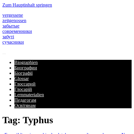
Zum Hauptinhalt springen
vergessene
zeitgenossen
забытые
современники
забуті
сучасники
Biographien
Биографии
Біографії
Glossar
Глоссарий
Глосарій
Lernmaterialien
Педагогам
Освітянам
Tag: Typhus