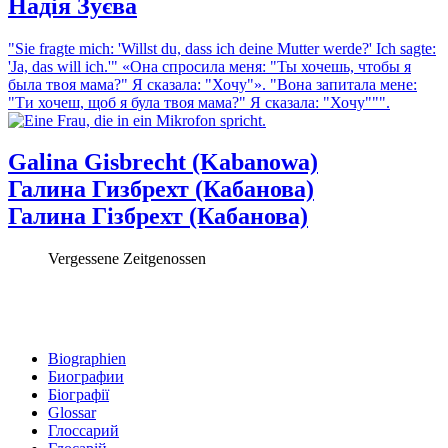
Надія Зуєва
"Sie fragte mich: 'Willst du, dass ich deine Mutter werde?' Ich sagte:
'Ja, das will ich.'"
«Она спросила меня: "Ты хочешь, чтобы я
была твоя мама?" Я сказала: "Хочу"».
"Вона запитала мене:
"Ти хочеш, щоб я була твоя мама?" Я сказала: "Хочу""".
Galina Gisbrecht (Kabanowa)
Галина Гизбрехт (Кабанова)
Галина Гізбрехт (Кабанова)
Vergessene Zeitgenossen
Biographien
Биографии
Біографії
Glossar
Глоссарий