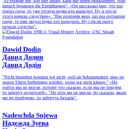
„Er erzählte mir, wer hier landet, kann nur selten rauskommen. Nun,
danach begannen die Ermittlungen“.
«Он рассказал мне, что раз
попал сюда, то уже отсюда редко кто выходит. Ну и после
этого начали следствие».
"Він розповів мені, що раз потрапив
сюди, то вже звідси рідко хто виходить. Ну і після цього
почали слідство".
Dawid Dodin
Давид Додин
Давид Додін
"Nicht hingehen konnten wir nicht, weil sie bekanntgaben, dass sie
unsere Eltern fortbringen würden, wenn wir nicht kämen."
«Не
пойти мы не могли, потому что сказали, если мы не придём,
то заберут родителей».
"Не піти ми не могли, бо сказали, якщо
ми не прийдемо, то заберуть батьків".
Nadeschda Sujewa
Надежда Зуева