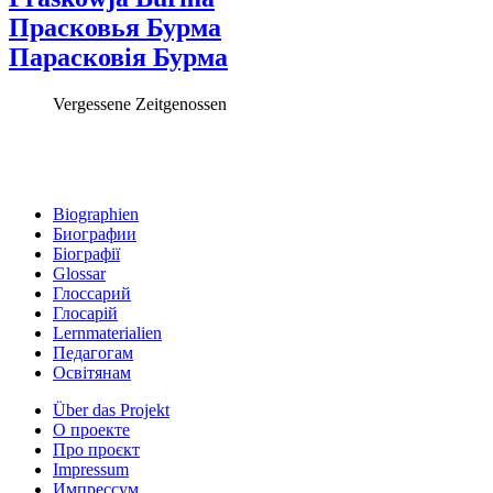
Прасковья Бурма
Парасковія Бурма
Vergessene Zeitgenossen
Biographien
Биографии
Біографії
Glossar
Глоссарий
Глосарій
Lernmaterialien
Педагогам
Освітянам
Über das Projekt
О проекте
Про проєкт
Impressum
Импрессум