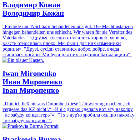
Владимир Кожан
Володимир Кожан
"Freunde und Nachbarn behandelten uns gut. Die Machtinstanzen
hingegen behandelten uns schlecht. Wir waren für sie Verräter des
Vaterlandes."
«Друзья, соседи относились хорошо, хорошо,
власть относилась плохо. Мы были для них изменники
родины».
"Друзі, сусіди ставилися добре, добре, влада
ставилася погано. Ми були для них зрадники батьківщини".
Iwan Mironenko
Иван Мироненко
Іван Мироненко
„Und ich ließ mir aus Dummheit diese Tätowierung machen ‚Ich
vergesse das KZ nicht‘.“
«И я с дурью сделала вот эту наколку
"не забуду концлагерь"».
"І я з дур'ю зробила ось цю наколку
"не забуду концтабір"".
Praskowja Burma