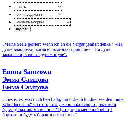
стать
рік
народження
музей/
меморiал
„Meine Seele gefriert, wenn ich an die Vergangenheit denke.“
«На
душе заморозки, когда вспоминаю прошлое».
"На душі
заморозки, коли згадую минуле".
Emma Samzowa
Эмма Самцова
Емма Самцова
„Dies ist es, was mich beschäftigt, und die Schuldner werden immer
Schuldner sein.“
«Это то, что у меня наболело, и должники
будут должниками вечно».
"Це те, що в мене наболіло, і
боржники будуть боржниками вічно."