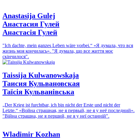
Anastasija Gulej
Анастасия Гулей
Анастасія Гулей
"Ich dachte, mein ganzes Leben wäre vorbei.“
«Я думала, что вся
жизнь моя кончилась».
"Я думала, що все життя моє
скінчилося".
Taissija Kulwanowskaja
Таисия Кульвановская
Таїсія Кульванівська
„Der Krieg ist furchtbar, ich bin nicht der Erste und nicht der
Letzte.“
«Война страшная, не я первый, не я у неё последний».
"Війна страшна, не я перший, не я у неї останній".
Wladimir Kozhan