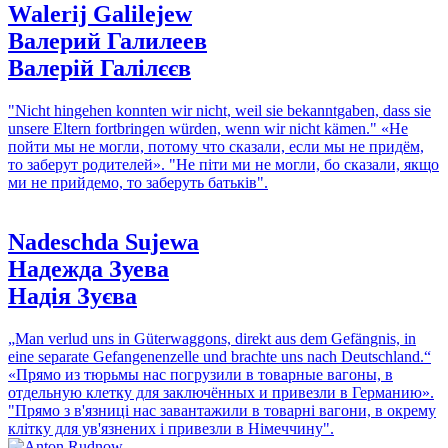
Walerij Galilejew
Валерий Галилеев
Валерій Галілєєв
"Nicht hingehen konnten wir nicht, weil sie bekanntgaben, dass sie
unsere Eltern fortbringen würden, wenn wir nicht kämen."
«Не
пойти мы не могли, потому что сказали, если мы не придём,
то заберут родителей».
"Не піти ми не могли, бо сказали, якщо
ми не прийдемо, то заберуть батьків".
Nadeschda Sujewa
Надежда Зуева
Надія Зуєва
„Man verlud uns in Güterwaggons, direkt aus dem Gefängnis, in
eine separate Gefangenenzelle und brachte uns nach Deutschland.“
«Прямо из тюрьмы нас погрузили в товарные вагоны, в
отдельную клетку для заключённых и привезли в Германию».
"Прямо з в'язниці нас завантажили в товарні вагони, в окрему
клітку для ув'язнених і привезли в Німеччину".