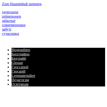
Zum Hauptinhalt springen
vergessene
zeitgenossen
забытые
современники
забуті
сучасники
Biographien
Биографии
Біографії
Glossar
Глоссарий
Глосарій
Lernmaterialien
Педагогам
Освітянам