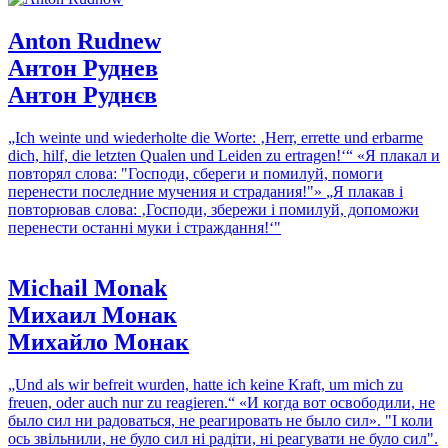
Anton Rudnew
Антон Руднев
Антон Руднєв
„Ich weinte und wiederholte die Worte: ‚Herr, errette und erbarme
dich, hilf, die letzten Qualen und Leiden zu ertragen!‘“
«Я плакал и
повторял слова: "Господи, сбереги и помилуй, помоги
перенести последние мучения и страдания!"»
„Я плакав і
повторював слова: ‚Господи, збережи і помилуй, допоможи
перенести останні муки і страждання!‘"
Michail Monak
Михаил Монак
Михайло Монак
„Und als wir befreit wurden, hatte ich keine Kraft, um mich zu
freuen, oder auch nur zu reagieren.“
«И когда вот освободили, не
было сил ни радоваться, не реагировать не было сил».
"І коли
ось звільнили, не було сил ні радіти, ні реагувати не було сил".